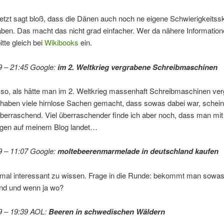
etzt sagt bloß, dass die Dänen auch noch ne eigene Schwierigkeitss
aben. Das macht das nicht grad einfacher. Wer da nähere Information
itte gleich bei
Wikibooks
ein.
9 – 21:45 Google:
im 2. Weltkrieg vergrabene Schreibmaschinen
 so, als hätte man im 2. Weltkrieg massenhaft Schreibmaschinen ver
haben viele hirnlose Sachen gemacht, dass sowas dabei war, schein
berraschend. Viel überraschender finde ich aber noch, dass man mit
gen auf meinem Blog landet…
9 – 11:07 Google:
moltebeerenmarmelade in deutschland kaufen
mal interessant zu wissen. Frage in die Runde: bekommt man sowas
nd und wenn ja wo?
9 – 19:39 AOL:
Beeren in schwedischen Wäldern