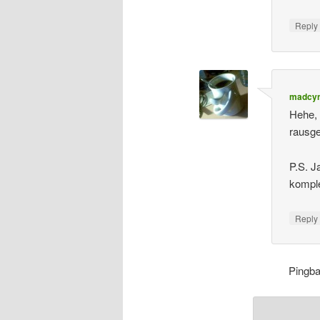
Repl
madcyn
Hehe, 
rausge
P.S. J
kompl
Repl
Pingb