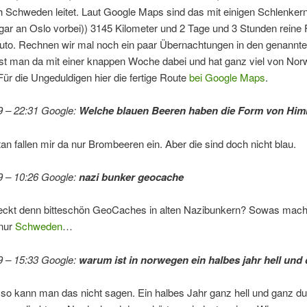
h Schweden leitet. Laut Google Maps sind das mit einigen Schlenker
r an Oslo vorbei)) 3145 Kilometer und 2 Tage und 3 Stunden reine F
uto. Rechnen wir mal noch ein paar Übernachtungen in den genannte
 ist man da mit einer knappen Woche dabei und hat ganz viel von No
ür die Ungeduldigen hier die fertige Route
bei Google Maps
.
9 – 22:31 Google:
Welche blauen Beeren haben die Form von Hi
an fallen mir da nur Brombeeren ein. Aber die sind doch nicht blau.
9 – 10:26 Google:
nazi bunker geocache
eckt denn bitteschön GeoCaches in alten Nazibunkern? Sowas mac
nur
Schweden
…
9 – 15:33 Google:
warum ist in norwegen ein halbes jahr hell und
so kann man das nicht sagen. Ein halbes Jahr ganz hell und ganz dun