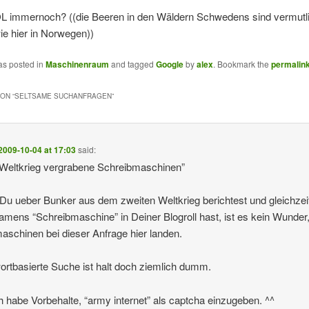
OL immernoch? ((die Beeren in den Wäldern Schwedens sind vermutl
ie hier in Norwegen))
as posted in
Maschinenraum
and tagged
Google
by
alex
. Bookmark the
permalin
ON “
SELTSAME SUCHANFRAGEN
”
2009-10-04 at 17:03
said:
 Weltkrieg vergrabene Schreibmaschinen”
u ueber Bunker aus dem zweiten Weltkrieg berichtest und gleichzeit
amens “Schreibmaschine” in Deiner Blogroll hast, ist es kein Wunder
schinen bei dieser Anfrage hier landen.
ortbasierte Suche ist halt doch ziemlich dumm.
h habe Vorbehalte, “army internet” als captcha einzugeben. ^^