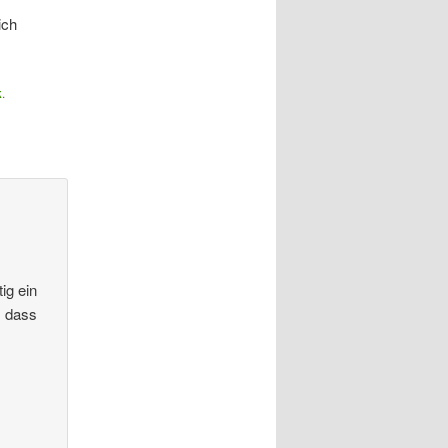
ich
k
.
ig ein
, dass