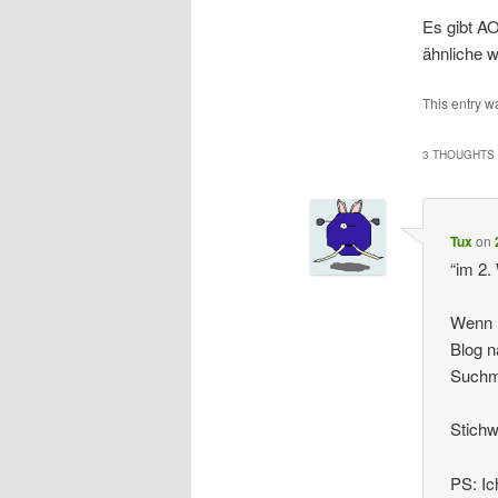
Es gibt A
ähnliche w
This entry w
3 THOUGHTS 
Tux
on
“im 2.
Wenn D
Blog n
Suchma
Stichw
PS: Ic