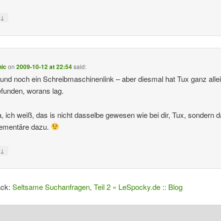
↓
y
ic
on
2009-10-12 at 22:54
said:
und noch ein Schreibmaschinenlink – aber diesmal hat Tux ganz alle
funden, worans lag.
a, ich weiß, das is nicht dasselbe gewesen wie bei dir, Tux, sondern 
ementäre dazu.
↓
y
ack:
Seltsame Suchanfragen, Teil 2 « LeSpocky.de :: Blog