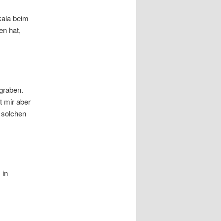
kala beim
en hat,
graben.
t mir aber
 solchen
 in