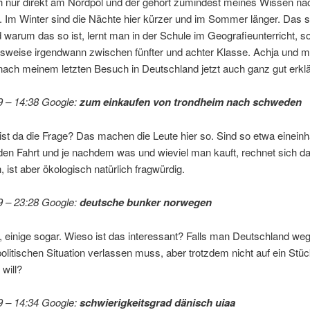
h nur direkt am Nordpol und der gehört zumindest meines Wissen nac
 Im Winter sind die Nächte hier kürzer und im Sommer länger. Das 
 warum das so ist, lernt man in der Schule im Geografieunterricht, s
sweise irgendwann zwischen fünfter und achter Klasse. Achja und m
nach meinem letzten Besuch in Deutschland jetzt auch ganz gut erkl
9 – 14:38 Google:
zum einkaufen von trondheim nach schweden
ist da die Frage? Das machen die Leute hier so. Sind so etwa eineinh
den Fahrt und je nachdem was und wieviel man kauft, rechnet sich d
h, ist aber ökologisch natürlich fragwürdig.
9 – 23:28 Google:
deutsche bunker norwegen
s, einige sogar. Wieso ist das interessant? Falls man Deutschland we
politischen Situation verlassen muss, aber trotzdem nicht auf ein Stü
 will?
9 – 14:34 Google:
schwierigkeitsgrad dänisch uiaa