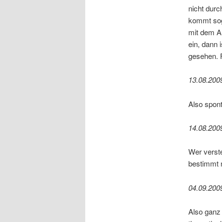
nicht durc
kommt soga
mit dem A
ein, dann
gesehen. F
13.08.200
Also spont
14.08.200
Wer verst
bestimmt 
04.09.200
Also ganz 