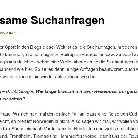
tsame Suchanfragen
009-10-03
ter Sport in den Blogs dieser Welt ist es, die Suchanfragen, mit denen
ite kommen, in einem eigenen Beitrag zu verarbeiten bzw. zu beantw
log
sammle ich da schon eine Weile, aber da sind die Suchanfragen i
pannend wie hier. So sei es denn, einige Anfragen beantwortet, auch 
r wahrscheinlich nie wieder aufschlagen werden.
9 – 07:56 Google:
Wie lange braucht mit dem Reisebuss, um ganz
 zu sehen?
Frage. Wir nehmen mal den einfach Fall an, dass eine Reise von Süd
icht, so breit ist Norwegen ja nicht. Also sagen wir mal, wir wollen v
nd im Süden bis nach Vardø ganz im Nordosten und weil’s so schön is
esund, Trondheim, Tromsø und Hammerfest vorbei, damit uns der Rou