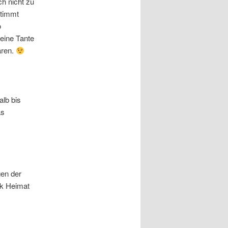
h nicht zu
stimmt
o
eine Tante
ären.
alb bis
as
gen der
ck Heimat