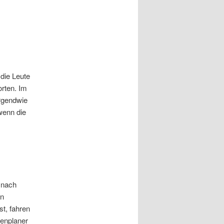
 die Leute
orten. Im
rgendwie
wenn die
 nach
on
t, fahren
tenplaner