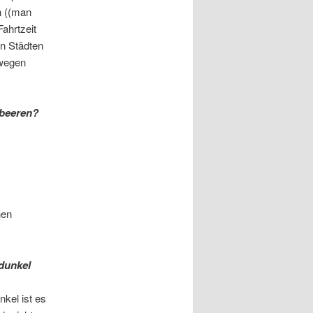
n ((man
ahrtzeit
n Städten
rwegen
mbeeren?
hen
 dunkel
kel ist es