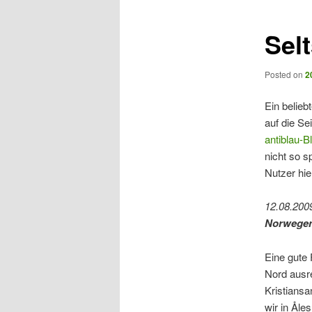
Sel
Posted on
2
Ein belieb
auf die Se
antiblau-B
nicht so s
Nutzer hie
12.08.200
Norwegen
Eine gute 
Nord ausre
Kristiansa
wir in Ål