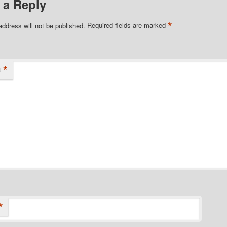
 a Reply
*
address will not be published.
Required fields are marked
*
t
*