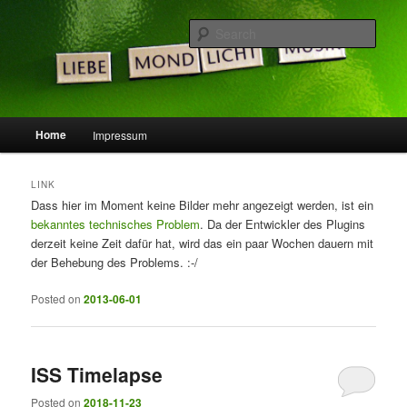
Skip
Skip
Die Idee ist gut, doch die Welt noch nicht bereit …
to
to
Sear
primary
secondary
content
content
LeSpocky.de :: Blog
Main
Home
Impressum
menu
LINK
Dass hier im Moment keine Bilder mehr angezeigt werden, ist ein
bekanntes technisches Problem
. Da der Entwickler des Plugins
derzeit keine Zeit dafür hat, wird das ein paar Wochen dauern mit
der Behebung des Problems. :-/
Posted on
2013-06-01
ISS Timelapse
Posted on
2018-11-23