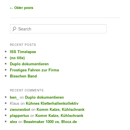
Post
←
Older posts
navigation
S
e
a
r
RECENT POSTS
c
ISS Timelapse
h
(no title)
Duplo dokumentieren
Frostiges Fahren zur Firma
Bisschen Band
RECENT COMMENTS
ben_
on
Duplo dokumentieren
Klaus
on
Kühnes Kletterhallenkollektiv
zwozwobot
on
Komm Katze, Kühlschrank
plappertux
on
Komm Katze, Kühlschrank
alex
on
Beastmaker 1000 vs. Blocz.de