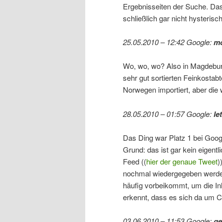
Ergebnisseiten der Suche. Das 
schließlich gar nicht hysterisch
25.05.2010 – 12:42 Google:
mo
Wo, wo, wo? Also in Magdeburg
sehr gut sortierten Feinkostabt
Norwegen importiert, aber die
28.05.2010 – 01:57 Google:
le
Das Ding war Platz 1 bei Goog
Grund: das ist gar kein eigent
Feed ((
hier der genaue Tweet
)
nochmal wiedergegeben werden.
häufig vorbeikommt, um die Inh
erkennt, dass es sich da um Co
03.06.2010 – 11:53 Google:
ge