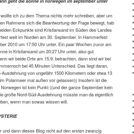
nn geht die sonne in norwegen im september unter
ch wollte ich zu dem Thema nichts mehr schreiben, aber um
chen Rahmens sich die Beantwortung der Frage bewegt, hab
 beiden Eckpunkte sind Kristiansand im Süden des Landes
est weit im Norden am 30. September. In Hammerfest
ber 2010 um 17:50 Uhr unter. Ein paar Wochen zuvor am
ne in Kristiansand um 20:27 Uhr unter, also gut
nn wir beide Orte am 15.9. betrachten, dann sind wir bei
immernoch bei 45 Minuten Unterschied. Das liegt daran,
-Ausdehnung von ungefähr 1500 Kilometern oder etwa 13
n im Polarmeer mal außen vor gelassen)) Insofern ist die
lt. Norwegen ist kein Punkt ((und der ganze September kein
 die große Nord-Süd-Ausdehnung müsste man da eigentlich
ben, wenn man sowas wissen will.
YSTERIE
 und dann dieses Blog nicht auf den ersten zwanzig