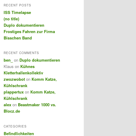
r
RECENT POSTS
c
ISS Timelapse
h
(no title)
Duplo dokumentieren
Frostiges Fahren zur Firma
Bisschen Band
RECENT COMMENTS
ben_
on
Duplo dokumentieren
Klaus
on
Kühnes
Kletterhallenkollektiv
zwozwobot
on
Komm Katze,
Kühlschrank
plappertux
on
Komm Katze,
Kühlschrank
alex
on
Beastmaker 1000 vs.
Blocz.de
CATEGORIES
Befindlichkeiten