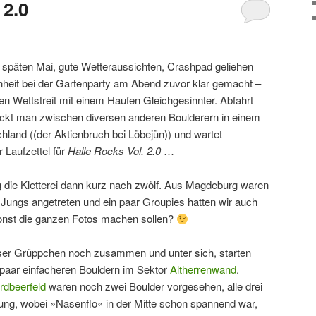
 2.0
späten Mai, gute Wetteraussichten, Crashpad geliehen
nheit bei der Gartenparty am Abend zuvor klar gemacht –
n Wettstreit mit einem Haufen Gleichgesinnter. Abfahrt
ockt man zwischen diversen anderen Boulderern in einem
chland ((der Aktienbruch bei Löbejün)) und wartet
 Laufzettel für
Halle Rocks Vol. 2.0
…
ng die Kletterei dann kurz nach zwölf. Aus Magdeburg waren
n Jungs angetreten und ein paar Groupies hatten wir auch
sonst die ganzen Fotos machen sollen?
ser Grüppchen noch zusammen und unter sich, starten
n paar einfacheren Bouldern im Sektor
Altherrenwand
.
rdbeerfeld
waren noch zwei Boulder vorgesehen, alle drei
g, wobei »Nasenflo« in der Mitte schon spannend war,