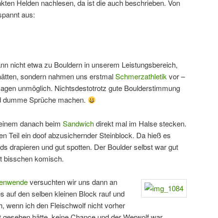
nkten Helden nachlesen, da ist die auch beschrieben. Von
spannt aus:
dann nicht etwa zu Bouldern in unserem Leistungsbereich,
 hätten, sondern nahmen uns erstmal
Schmerzathletik
vor –
 sagen unmöglich. Nichtsdestotrotz gute Boulderstimmung
und dumme Sprüche machen.
 einem danach beim
Sandwich
direkt mal im Halse stecken.
n Teil ein doof abzusichernder Steinblock. Da hieß es
s drapieren und gut spotten. Der Boulder selbst war gut
lt bisschen komisch.
enwende
versuchten wir uns dann an
es auf den selben kleinen Block rauf und
h, wenn ich den Fleischwolf nicht vorher
t gesehen hätte, keine Chance und der Werwolf war