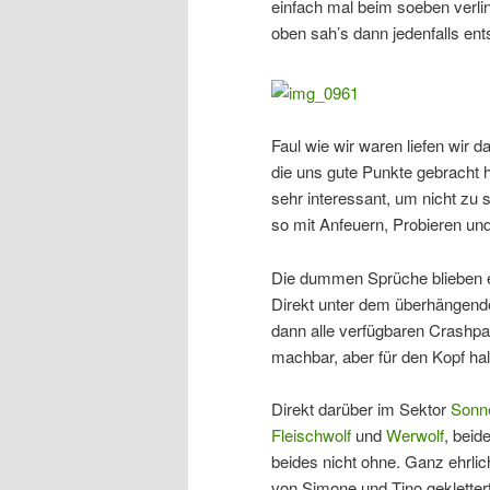
einfach mal beim soeben verli
oben sah’s dann jedenfalls ent
Faul wie wir waren liefen wir 
die uns gute Punkte gebracht
sehr interessant, um nicht zu
so mit Anfeuern, Probieren 
Die dummen Sprüche blieben
Direkt unter dem überhängende
dann alle verfügbaren Crashpad
machbar, aber für den Kopf ha
Direkt darüber im Sektor
Sonn
Fleischwolf
und
Werwolf
, beid
beides nicht ohne. Ganz ehrlic
von Simone und Tino gekletter