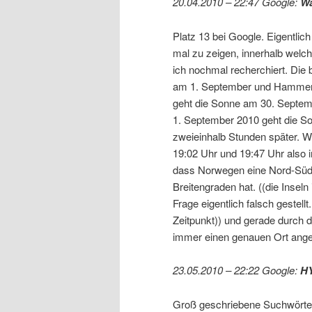
20.04.2010 – 22:47 Google:
Wa
Platz 13 bei Google. Eigentli
mal zu zeigen, innerhalb wel
ich nochmal recherchiert. Die
am 1. September und Hammerf
geht die Sonne am 30. Septem
1. September 2010 geht die Son
zweieinhalb Stunden später. We
19:02 Uhr und 19:47 Uhr also 
dass Norwegen eine Nord-Süd
Breitengraden hat. ((die Insel
Frage eigentlich falsch gestel
Zeitpunkt)) und gerade durch
immer einen genauen Ort ange
23.05.2010 – 22:22 Google:
H
Groß geschriebene Suchwörter