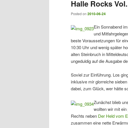
Halle Rocks Vol.
Posted on
2010-06-24
Ein Sonnabend im 
und Mitfahrgelege
beste Voraussetzungen für eine
10:30 Uhr und wenig später h
alten Steinbruch in Mitteldeuts
ungeduldig auf die Ausgabe der
Soviel zur Einführung. Los gi
inklusive mir glorreiche siebe
dabei, zum Glück, wer hätte 
Zunächst blieb un
wollten wir mit ei
Rechts neben
Der Held vom E
zusammen eine nette Erwärmun