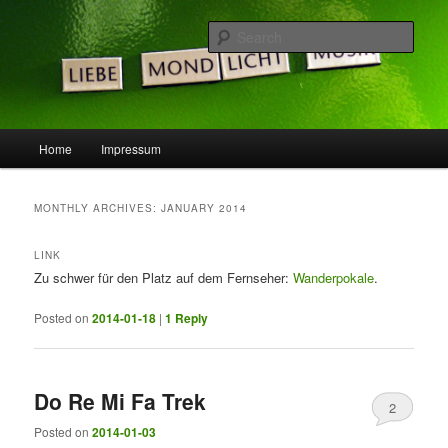
Skip
Skip
Die Idee ist gut, doch die Welt noch nicht bereit …
to
to
Sear
primary
secondary
content
content
LeSpocky.de :: Blog
Main
Home
Impressum
menu
MONTHLY ARCHIVES:
JANUARY 2014
LINK
Zu schwer für den Platz auf dem Fernseher:
Wanderpokale
.
Posted on
2014-01-18
|
1
Reply
Do Re Mi Fa Trek
2
Posted on
2014-01-03