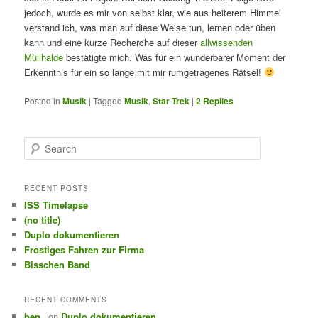
jedoch, wurde es mir von selbst klar, wie aus heiterem Himmel
verstand ich, was man auf diese Weise tun, lernen oder üben
kann und eine kurze Recherche auf dieser
allwissenden
Müllhalde
bestätigte mich. Was für ein wunderbarer Moment der
Erkenntnis für ein so lange mit mir rumgetragenes Rätsel!
Posted in
Musik
|
Tagged
Musik
,
Star Trek
|
2
Replies
S
e
a
r
RECENT POSTS
c
ISS Timelapse
h
(no title)
Duplo dokumentieren
Frostiges Fahren zur Firma
Bisschen Band
RECENT COMMENTS
ben_
on
Duplo dokumentieren