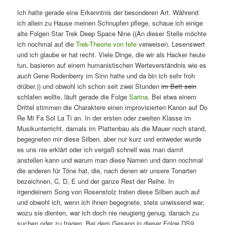
Ich hatte gerade eine Erkenntnis der besonderen Art. Während
ich allein zu Hause meinen Schnupfen pflege, schaue ich einige
alte Folgen Star Trek Deep Space Nine ((An dieser Stelle möchte
ich nochmal auf die
Trek-Theorie von fefe
verweisen. Lesenswert
und ich glaube er hat recht. Viele Dinge, die wir als Hacker heute
tun, basieren auf einem humanistischen Werteverständnis wie es
auch
Gene Rodenberry im Sinn hatte und da bin ich sehr froh
drüber.)) und obwohl ich schon seit zwei Stunden
im Bett sein
schlafen wollte, läuft gerade die Folge
Sarina
. Bei etwa einem
Drittel stimmen die Charaktere einen improvisierten Kanon auf Do
Re Mi Fa Sol La Ti an. In der ersten oder zweiten Klasse im
Musikunterricht, damals im Plattenbau als die Mauer noch stand,
begegneten mir diese Silben, aber nur kurz und entweder wurde
es uns nie erklärt oder ich vergaß schnell was man damit
anstellen kann und warum man diese Namen und dann nochmal
die anderen für Töne hat, die, nach denen wir unsere Tonarten
bezeichnen, C, D, E und der ganze Rest der Reihe. In
irgendeinem Song von Rosenstolz traten diese Silben auch auf
und obwohl ich, wenn ich ihnen begegnete, stets unwissend war,
wozu sie dienten, war ich doch nie neugierig genug, danach zu
suchen oder zu fragen. Bei dem Gesang in dieser Folge DS9