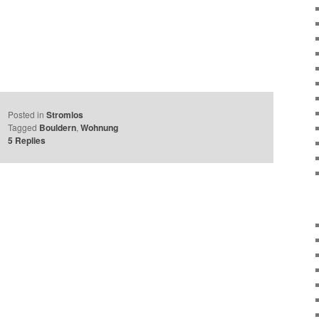
Posted in
Stromlos
Tagged
Bouldern
,
Wohnung
5
Replies