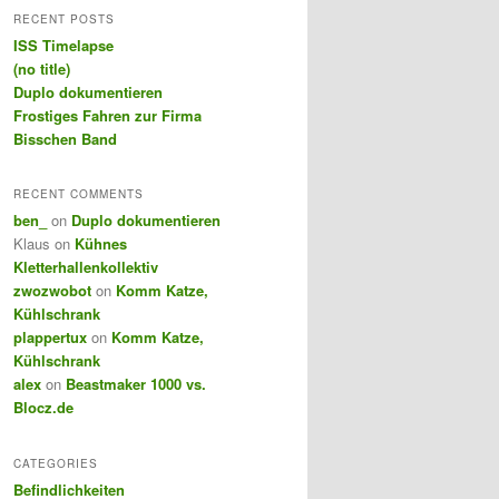
r
RECENT POSTS
c
ISS Timelapse
h
(no title)
Duplo dokumentieren
Frostiges Fahren zur Firma
Bisschen Band
RECENT COMMENTS
ben_
on
Duplo dokumentieren
Klaus
on
Kühnes
Kletterhallenkollektiv
zwozwobot
on
Komm Katze,
Kühlschrank
plappertux
on
Komm Katze,
Kühlschrank
alex
on
Beastmaker 1000 vs.
Blocz.de
CATEGORIES
Befindlichkeiten