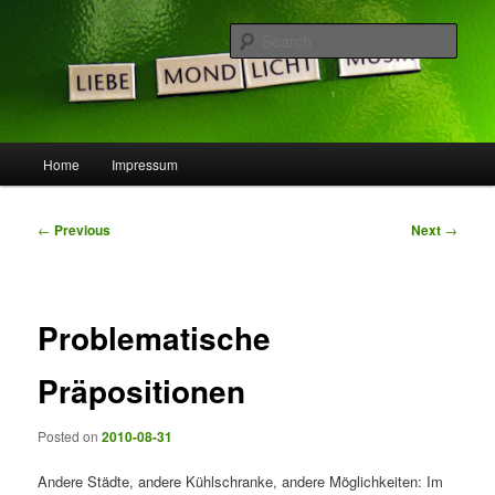
Skip
Die Idee ist gut, doch die Welt noch nicht bereit …
to
Sear
primary
content
LeSpocky.de :: Blog
Main
Home
Impressum
menu
Post
←
Previous
Next
→
navigation
Problematische
Präpositionen
Posted on
2010-08-31
Andere Städte, andere Kühlschranke, andere Möglichkeiten: Im