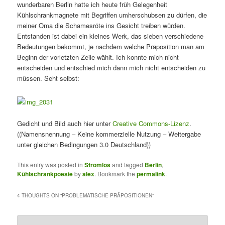
wunderbaren Berlin hatte ich heute früh Gelegenheit
Kühlschrankmagnete mit Begriffen umherschubsen zu dürfen, die
meiner Oma die Schamesröte ins Gesicht treiben würden.
Entstanden ist dabei ein kleines Werk, das sieben verschiedene
Bedeutungen bekommt, je nachdem welche Präposition man am
Beginn der vorletzten Zeile wählt. Ich konnte mich nicht
entscheiden und entschied mich dann mich nicht entscheiden zu
müssen. Seht selbst:
Gedicht und Bild auch hier unter
Creative Commons-Lizenz
.
((Namensnennung – Keine kommerzielle Nutzung – Weitergabe
unter gleichen Bedingungen 3.0 Deutschland))
This entry was posted in
Stromlos
and tagged
Berlin
,
Kühlschrankpoesie
by
alex
. Bookmark the
permalink
.
4 THOUGHTS ON “
PROBLEMATISCHE PRÄPOSITIONEN
”