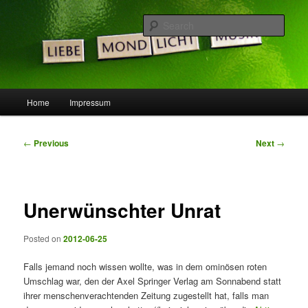
Skip
Die Idee ist gut, doch die Welt noch nicht bereit …
to
Sear
primary
content
LeSpocky.de :: Blog
Main
Home
Impressum
menu
Post
←
Previous
Next
→
navigation
Unerwünschter Unrat
Posted on
2012-06-25
Falls jemand noch wissen wollte, was in dem ominösen roten
Umschlag war, den der Axel Springer Verlag am Sonnabend statt
ihrer menschenverachtenden Zeitung zugestellt hat, falls man