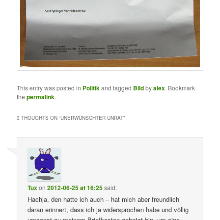
This entry was posted in
Politik
and tagged
Bild
by
alex
. Bookmark
the
permalink
.
3 THOUGHTS ON “
UNERWÜNSCHTER UNRAT
”
Tux
on
2012-06-25 at 16:25
said:
Hachja, den hatte ich auch – hat mich aber freundlich
daran erinnert, dass ich ja widersprochen habe und völlig
umsonst zu meinem Briefkasten gehetzt bin, um eine