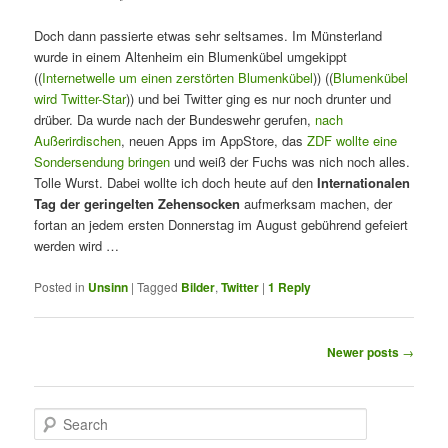
Doch dann passierte etwas sehr seltsames. Im Münsterland
wurde in einem Altenheim ein Blumenkübel umgekippt
((
Internetwelle um einen zerstörten Blumenkübel
)) ((
Blumenkübel
wird Twitter-Star
)) und bei Twitter ging es nur noch drunter und
drüber. Da wurde nach der Bundeswehr gerufen,
nach
Außerirdischen
, neuen Apps im AppStore, das
ZDF wollte eine
Sondersendung bringen
und weiß der Fuchs was nich noch alles.
Tolle Wurst. Dabei wollte ich doch heute auf den
Internationalen
Tag der geringelten Zehensocken
aufmerksam machen, der
fortan an jedem ersten Donnerstag im August gebührend gefeiert
werden wird …
Posted in
Unsinn
|
Tagged
Bilder
,
Twitter
|
1
Reply
Post
Newer posts
→
navigation
S
e