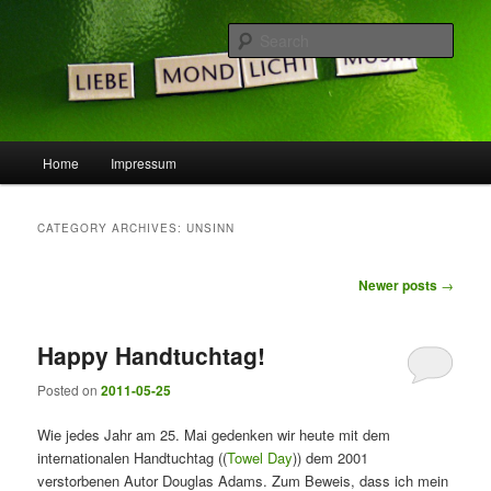
Skip
Skip
Die Idee ist gut, doch die Welt noch nicht bereit …
to
to
Sear
primary
secondary
content
content
LeSpocky.de :: Blog
Main
Home
Impressum
menu
CATEGORY ARCHIVES:
UNSINN
Post
Newer posts
→
navigation
Happy Handtuchtag!
Posted on
2011-05-25
Wie jedes Jahr am 25. Mai gedenken wir heute mit dem
internationalen Handtuchtag ((
Towel Day
)) dem 2001
verstorbenen Autor Douglas Adams. Zum Beweis, dass ich mein