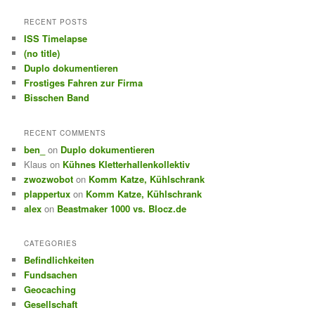
a
r
RECENT POSTS
c
ISS Timelapse
h
(no title)
Duplo dokumentieren
Frostiges Fahren zur Firma
Bisschen Band
RECENT COMMENTS
ben_
on
Duplo dokumentieren
Klaus
on
Kühnes Kletterhallenkollektiv
zwozwobot
on
Komm Katze, Kühlschrank
plappertux
on
Komm Katze, Kühlschrank
alex
on
Beastmaker 1000 vs. Blocz.de
CATEGORIES
Befindlichkeiten
Fundsachen
Geocaching
Gesellschaft