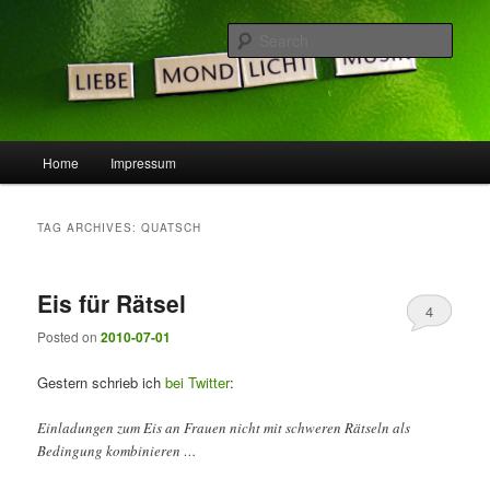
Skip
Skip
Die Idee ist gut, doch die Welt noch nicht bereit …
to
to
Sear
primary
secondary
content
content
LeSpocky.de :: Blog
Main
Home
Impressum
menu
TAG ARCHIVES:
QUATSCH
Eis für Rätsel
4
Posted on
2010-07-01
Gestern schrieb ich
bei Twitter
:
Einladungen zum Eis an Frauen nicht mit schweren Rätseln als
Bedingung kombinieren …