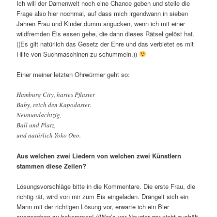
Ich will der Damenwelt noch eine Chance geben und stelle die
Frage also hier nochmal, auf dass mich irgendwann in sieben
Jahren Frau und Kinder dumm angucken, wenn ich mit einer
wildfremden Eis essen gehe, die dann dieses Rätsel gelöst hat.
((Es gilt natürlich das Gesetz der Ehre und das verbietet es mit
Hilfe von Suchmaschinen zu schummeln.))
Einer meiner letzten Ohrwürmer geht so:
Hamburg City, hartes Pflaster
Baby, reich den Kapodaster.
Neunundachtzig,
Ball und Platz,
und natürlich Yoko Ono.
Aus welchen zwei Liedern von welchen zwei Künstlern
stammen diese Zeilen?
Lösungsvorschläge bitte in die Kommentare. Die erste Frau, die
richtig rät, wird von mir zum Eis eingeladen. Drängelt sich ein
Mann mit der richtigen Lösung vor, erwarte ich ein Bier
ausgegeben zu bekommen! ((Wer’s vor Neugier gar nicht aushält,