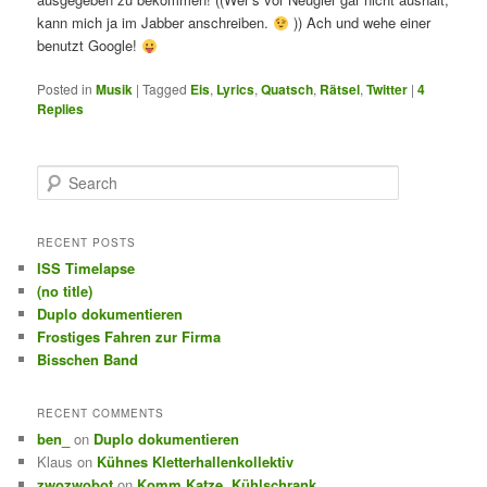
kann mich ja im Jabber anschreiben.
)) Ach und wehe einer
benutzt Google!
Posted in
Musik
|
Tagged
Eis
,
Lyrics
,
Quatsch
,
Rätsel
,
Twitter
|
4
Replies
S
e
a
r
RECENT POSTS
c
ISS Timelapse
h
(no title)
Duplo dokumentieren
Frostiges Fahren zur Firma
Bisschen Band
RECENT COMMENTS
ben_
on
Duplo dokumentieren
Klaus
on
Kühnes Kletterhallenkollektiv
zwozwobot
on
Komm Katze, Kühlschrank