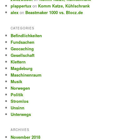
plappertux
on
Komm Katze, Kühlschrank
alex
on
Beastmaker 1000 vs. Blocz.de
CATEGORIES
Befindlichkeiten
Fundsachen
Geocaching
Gesellschaft
Klettern
Magdeburg
Maschinenraum
Musik
Norwegen
Politik
Stromlos
Unsinn
Unterwegs
ARCHIVES
November 2018